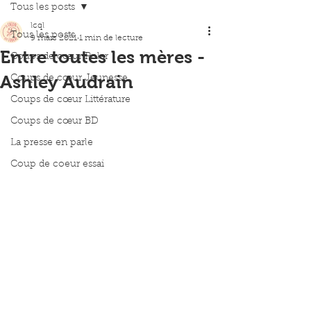
Tous les posts
lcql
Tous les posts
9 mars 2021
1 min de lecture
Entre toutes les mères -
Coups de cœur Polar
Ashley Audrain
Coups de cœur Jeunesse
Coups de cœur Littérature
Coups de cœur BD
La presse en parle
Coup de coeur essai