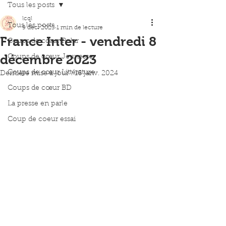
Tous les posts
lcql
Tous les posts
9 déc. 2023
1 min de lecture
France Inter - vendredi 8
Coups de cœur Polar
décembre 2023
Coups de cœur Jeunesse
Coups de cœur Littérature
Dernière mise à jour :
16 janv. 2024
Coups de cœur BD
La presse en parle
Coup de coeur essai