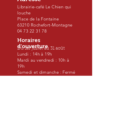
Librairie-café Le Chien qui
louche
Place de la Fontaine
63210 Rochefort-Montagne
04 73 22 31 78
Horaires
d'ouverture
Du 1er juillet au 31 août
Lundi : 14h à 19h
Mardi au vendredi : 10h à
19h
Samedi et dimanche : Fermé
A propos
Située sur le massif du Sancy, le Chien qui
louche est une librairie indépendante,
avec un choix de livres pour tous les âges,
tous les goûts, et tous les budgets.
La partie café sert des boissons chaudes
et froides, mais aussi des gâteaux et de la
petite restauration (tartines, crêpes…).