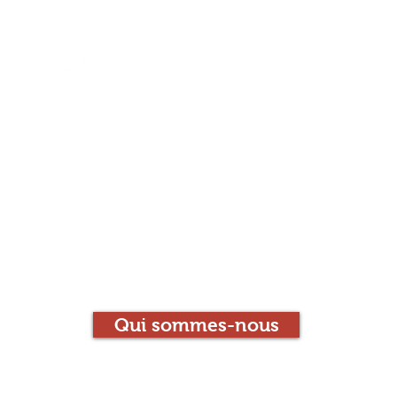
l
La Librairie
Le Café
Les animations
Con
Le Chien qui Louc
Librairie-Café
Qui sommes-nous