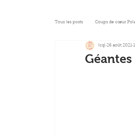
Tous les posts
Coups de cœur Pol
lcql
26 août 2021
La presse en parle
Coup de c
Géantes 