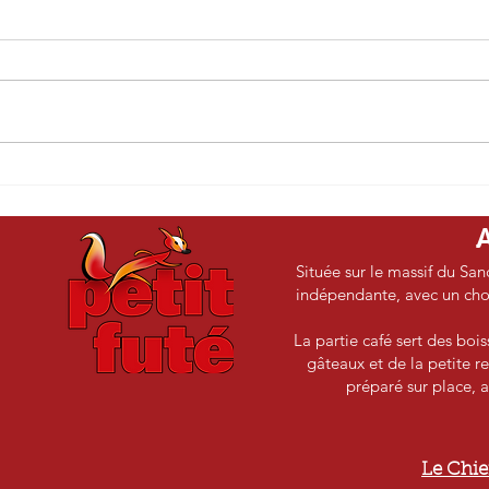
L'Histoire selon Hanna -
Le b
Annett Gröschner
- Mé
Située sur le massif du San
indépendante, avec un choix
La partie café sert des boi
gâteaux et de la petite re
préparé sur place, a
e
Le Chie