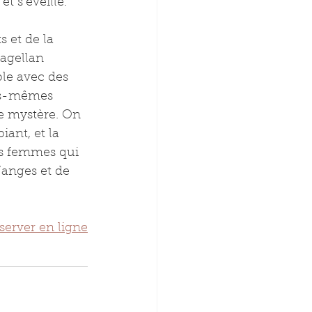
et s’éveille.
 et de la 
agellan 
ble avec des 
les-mêmes 
e mystère. On 
ant, et la 
es femmes qui 
’anges et de 
server en ligne