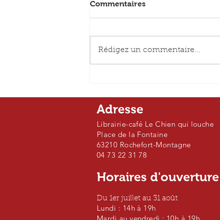
Commentaires
Rédigez un commentaire...
La vie impair et passe -
Jean-Michel Guenassia
Adresse
Librairie-café Le Chien qui louche
Place de la Fontaine
63210 Rochefort-Montagne
04 73 22 31 78
Horaires d'ouvertur
Du 1er juillet au 31 août
Lundi : 14h à 19h
Mardi au vendredi : 10h à 19h