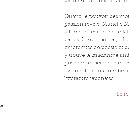
vie bien tranquille grandit 
Quand le pouvoir des mots
passion révèle. Murielle M
alterne le récit de cette fa
pages de son journal, el
empreintes de poésie et d
y trouve le machisme ambi
prise de conscience de c
évoluent. Le tout nimbé d
littérature japonaise.
Le ré
re