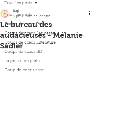
Tous les posts
lcql
Tous les posts
3 juil.
1 min de lecture
Le bureau des
Coups de cœur Polar
audacieuses - Mélanie
Coups de cœur Jeunesse
Coups de cœur Littérature
Sadler
Coups de cœur BD
La presse en parle
Coup de coeur essai