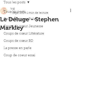
Tous les posts
lcql
Tous les posts
7 sept. 2024
1 min de lecture
Le Déluge - Stephen
Coups de cœur Polar
Markley
Coups de cœur Jeunesse
Coups de cœur Littérature
Coups de cœur BD
La presse en parle
Coup de coeur essai