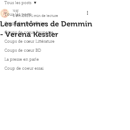
Tous les posts
lcql
Tous les posts
8 avr. 2023
1 min de lecture
Les fantômes de Demmin
Coups de cœur Polar
- Verena Kessler
Coups de cœur Jeunesse
Coups de cœur Littérature
Coups de cœur BD
La presse en parle
Coup de coeur essai