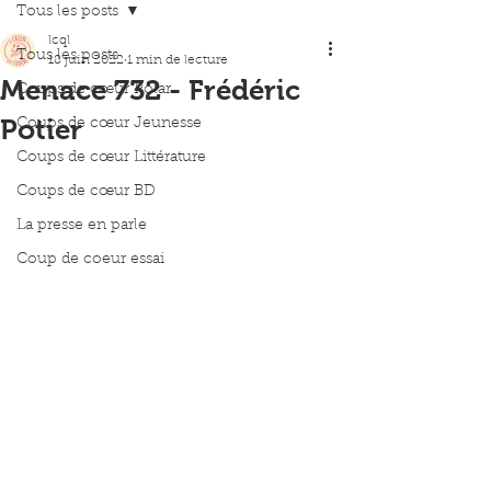
Tous les posts
lcql
Tous les posts
18 juin 2022
1 min de lecture
Menace 732 - Frédéric
Coups de cœur Polar
Potier
Coups de cœur Jeunesse
Coups de cœur Littérature
Coups de cœur BD
La presse en parle
Coup de coeur essai