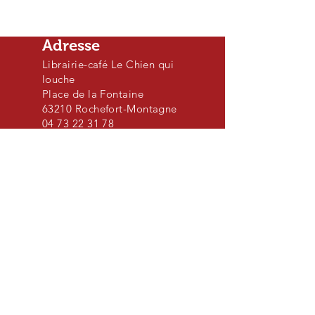
Adresse
Librairie-café Le Chien qui
louche
Place de la Fontaine
63210 Rochefort-Montagne
04 73 22 31 78
Horaires
d'ouverture
Du 1er juillet au 31 août
Lundi : 14h à 19h
Mardi au vendredi : 10h à
19h
Samedi et dimanche : Fermé
A propos
Située sur le massif du Sancy, le Chien qui
louche est une librairie indépendante,
avec un choix de livres pour tous les âges,