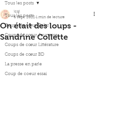
Tous les posts
lcql
Tous les posts
6 sept. 2022
1 min de lecture
On était des loups -
Coups de cœur Polar
Sandrine Collette
Coups de cœur Jeunesse
Coups de cœur Littérature
Coups de cœur BD
La presse en parle
Coup de coeur essai