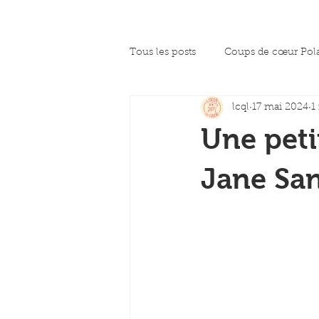
Tous les posts
Coups de cœur Pol
lcql
17 mai 2024
1
La presse en parle
Coup de c
Une peti
Jane Sa