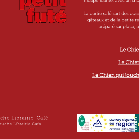
indépendante, avec un choix
La partie café sert des boi
gâteaux et de la petite re
préparé sur place, a
e
Le Chie
Le Chien
Le Chien qui louch
che Librairie-Café
ouche Librairie Café