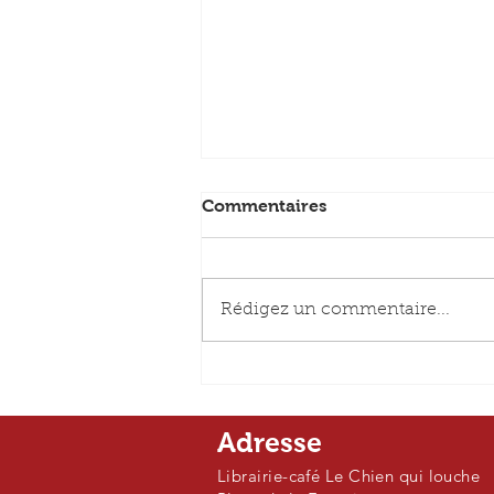
Commentaires
Rédigez un commentaire...
La vie impair et passe -
Jean-Michel Guenassia
Adresse
Librairie-café Le Chien qui louche