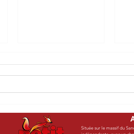
L'Histoire selon Hanna -
Le b
Annett Gröschner
- Mé
Située sur le massif du San