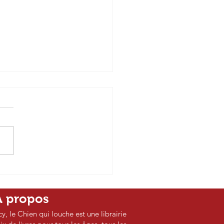
ureau des audacieuses
lanie Sadler
A propos
cy, le Chien qui louche est une librairie