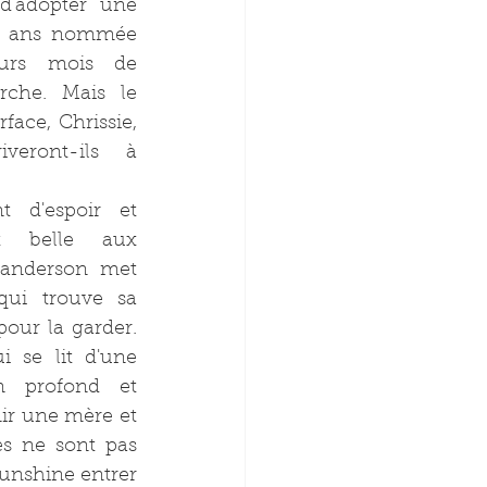
'adopter une 
 2 ans nommée 
eurs mois de 
che. Mais le 
face, Chrissie, 
eront-ils à 
 d'espoir et 
t belle aux 
anderson met 
i trouve sa 
pour la garder. 
se lit d'une 
n profond et 
ir une mère et 
s ne sont pas 
Sunshine entrer 