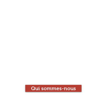
l
La Librairie
Le Café
Les animations
Con
Le Chien qui Louc
Librairie-Café
Qui sommes-nous