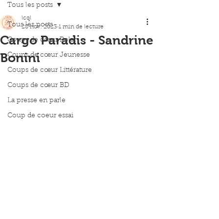
Tous les posts
lcql
Tous les posts
28 nov. 2023
1 min de lecture
Cargo Paradis - Sandrine
Coups de cœur Polar
Bonini
Coups de cœur Jeunesse
Coups de cœur Littérature
Coups de cœur BD
La presse en parle
Coup de coeur essai