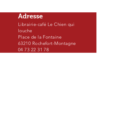
Adresse
Librairie-café Le Chien qui
louche
Place de la Fontaine
63210 Rochefort-Montagne
04 73 22 31 78
Horaires
d'ouverture
Du 1er juillet au 31 août
Lundi : 14h à 19h
Mardi au vendredi : 10h à
19h
Samedi et dimanche : Fermé
A propos
Située sur le massif du Sancy, le Chien qui
louche est une librairie indépendante,
avec un choix de livres pour tous les âges,
tous les goûts, et tous les budgets.