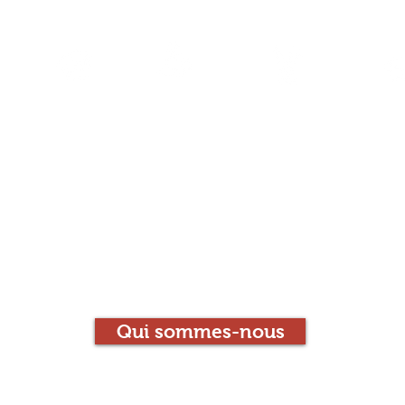
l
La Librairie
Le Café
Les animations
Con
Le Chien qui Louc
Librairie-Café
Qui sommes-nous