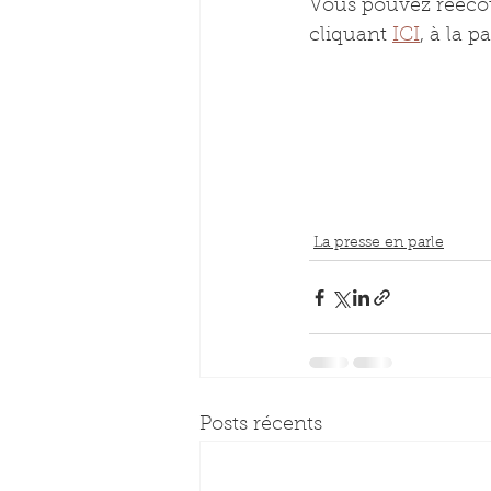
Vous pouvez réécou
cliquant 
ICI
, à la p
La presse en parle
Posts récents