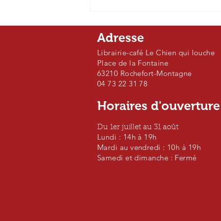
Ici Pays d'Auvergne -
vendredi 24 avril
Adresse
Librairie-café Le Chien qui louche
Place de la Fontaine
63210 Rochefort-Montagne
04 73 22 31 78
Horaires d'ouvertur
Du 1er juillet au 31 août
Lundi : 14h à 19h
Mardi au vendredi : 10h à 19h
Samedi et dimanche : Fermé