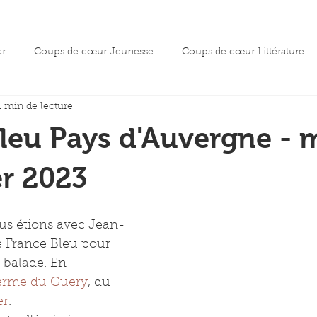
ar
Coups de cœur Jeunesse
Coups de cœur Littérature
1 min de lecture
oeur essai
leu Pays d'Auvergne - 
er 2023
ous étions avec Jean-
e France Bleu pour 
 balade. En 
erme du Guery
, du 
er
.