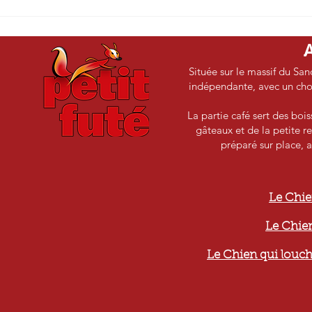
La Montagne - mardi 13
Jour
janvier
Auve
18/1
Située sur le massif du San
indépendante, avec un choix
La partie café sert des boi
gâteaux et de la petite re
préparé sur place, a
e
Le Chie
Le Chien
Le Chien qui louch