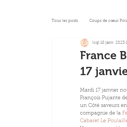
Tous les posts
Coups de cœur Pol
lcql
18 janv. 2023
La presse en parle
Coup de c
France B
17 janvi
Mardi 17 janvier n
François Pujante d
un Côté saveurs en
compagnie de la 
F
Cabaret Le Poulaill