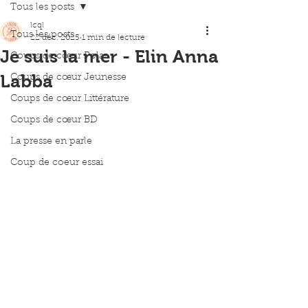
Tous les posts
lcql
Tous les posts
22 déc. 2025
1 min de lecture
Je suis la mer - Elin Anna
Coups de cœur Polar
Labba
Coups de cœur Jeunesse
Coups de cœur Littérature
Coups de cœur BD
La presse en parle
Coup de coeur essai