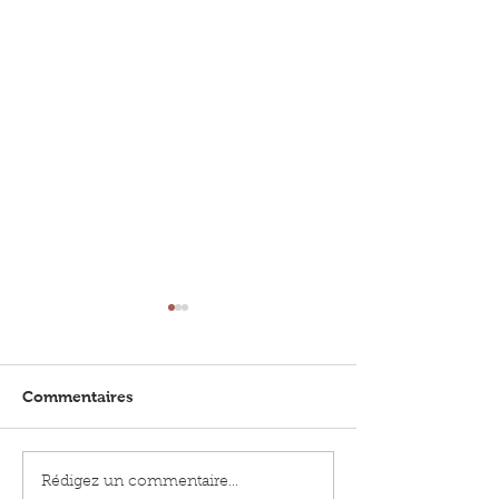
Commentaires
L'Histoire selon Hanna -
Le bureau des
Rédigez un commentaire...