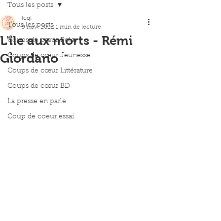
Tous les posts
lcql
Tous les posts
9 nov. 2022
1 min de lecture
L'île aux morts - Rémi
Coups de cœur Polar
Giordano
Coups de cœur Jeunesse
Coups de cœur Littérature
Coups de cœur BD
La presse en parle
Coup de coeur essai