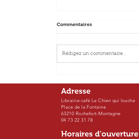
Commentaires
Rédigez un commentaire...
La vie impair et passe -
Jean-Michel Guenassia
Adresse
Librairie-café Le Chien qui louche
Place de la Fontaine
63210 Rochefort-Montagne
04 73 22 31 78
Horaires d'ouvertur