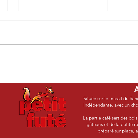
L'Histoire selon Hanna -
Le b
Annett Gröschner
- Mé
Située sur le massif du San
indépendante, avec un choix
La partie café sert des boi
gâteaux et de la petite re
préparé sur place, a
e