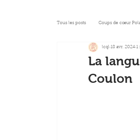
Tous les posts
Coups de cœur Pol
lcql
18 avr. 2024
1
La presse en parle
Coup de c
La langu
Coulon