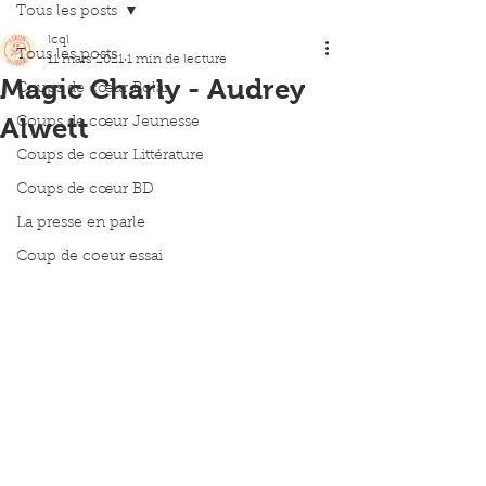
Tous les posts
lcql
Tous les posts
11 mars 2021
1 min de lecture
Magic Charly - Audrey
Coups de cœur Polar
Alwett
Coups de cœur Jeunesse
Coups de cœur Littérature
Coups de cœur BD
La presse en parle
Coup de coeur essai