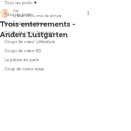
Tous les posts
lcql
Tous les posts
13 août 2025
1 min de lecture
Trois enterrements -
Coups de cœur Polar
Anders Lustgarten
Coups de cœur Jeunesse
Coups de cœur Littérature
Coups de cœur BD
La presse en parle
Coup de coeur essai