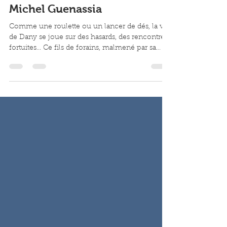
il y a 4 jours
1 min de lecture
La vie impair et passe - Jean-
Michel Guenassia
Comme une roulette ou un lancer de dés, la vie
de Dany se joue sur des hasards, des rencontres
fortuites... Ce fils de forains, malmené par sa
famille, se retrouve à Sète à la suite d'un
malentendu. Seul et sans argent, il rencontre
Lucy et Hector, qui lui font découvrir la
musique dans leur vie de bohème et de
cambriolages. Mais quand Lucy tombe enceinte
et que Hector disparaît, quelles cartes Dany va-
t-il tirer ? Dans son nouveau livre, Jean-Michel
Guenassia dessine des per