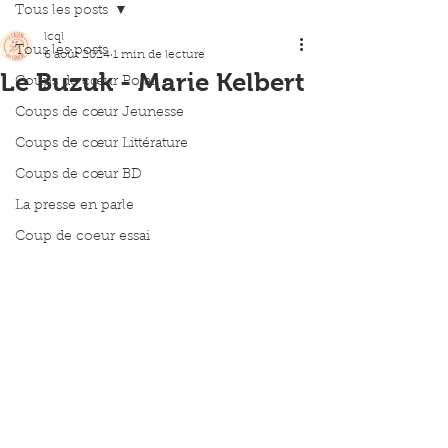
Tous les posts
lcql
Tous les posts
6 août 2024
1 min de lecture
Le Buzuk - Marie Kelbert
Coups de cœur Polar
Coups de cœur Jeunesse
Coups de cœur Littérature
Coups de cœur BD
La presse en parle
Coup de coeur essai